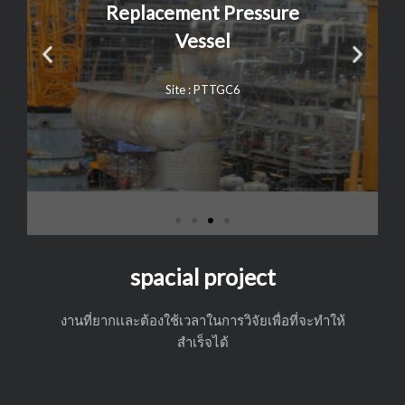
Replacement Pressure
Vessel
P
N
Site : PTTGC6
r
e
e
x
v
t
i
o
spacial project
u
งานที่ยากเเละต้องใช้เวลาในการวิจัยเพื่อที่จะทำให้
สำเร็จได้
s