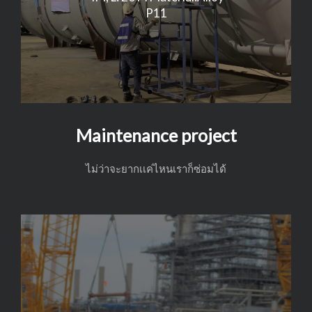
r
e
P11
e
x
v
t
i
o
Maintenance project
u
ไม่ว่าจะยากเเค่ไหนเราก็ซ่อมได้
s